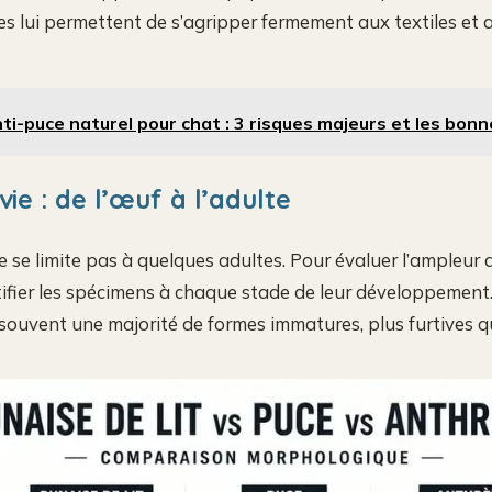
es lui permettent de s’agripper fermement aux textiles et 
ti-puce naturel pour chat : 3 risques majeurs et les bonn
vie : de l’œuf à l’adulte
e se limite pas à quelques adultes. Pour évaluer l’ampleur d
tifier les spécimens à chaque stade de leur développement
 souvent une majorité de formes immatures, plus furtives qu