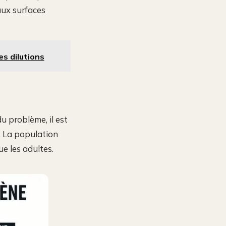
aux surfaces
es dilutions
u problème, il est
. La population
e les adultes.