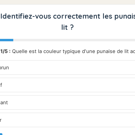
: Identifiez-vous correctement les punai
lit ?
1/5 :
Quelle est la couleur typique d'une punaise de lit ad
brun
f
lant
r