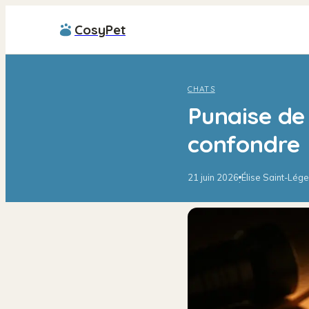
CosyPet
CHATS
Punaise de 
confondre
21 juin 2026
Élise Saint-Lége
·