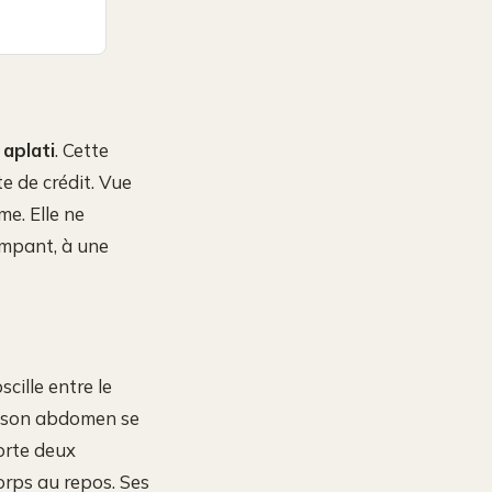
t
aplati
. Cette
te de crédit. Vue
me. Elle ne
ampant, à une
scille entre le
 : son abdomen se
orte deux
orps au repos. Ses