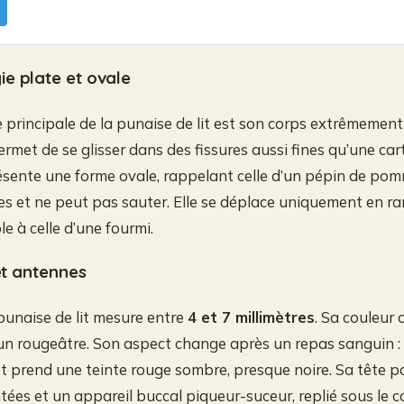
e plate et ovale
e principale de la punaise de lit est son corps extrêmemen
permet de se glisser dans des fissures aussi fines qu’une car
résente une forme ovale, rappelant celle d’un pépin de pom
es et ne peut pas sauter. Elle se déplace uniquement en r
e à celle d’une fourmi.
 et antennes
 punaise de lit mesure entre
4 et 7 millimètres
. Sa couleur o
brun rougeâtre. Son aspect change après un repas sanguin
 et prend une teinte rouge sombre, presque noire. Sa tête p
es et un appareil buccal piqueur-suceur, replié sous le c