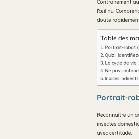
Contrairement aux 
l’œil nu. Compren
doute rapidement 
Table des ma
Portrait-robot d
Quiz : Identifie
Le cycle de vie :
Ne pas confondre
Indices indirect
Portrait-rob
Reconnaître un ad
insectes domestiq
avec certitude.