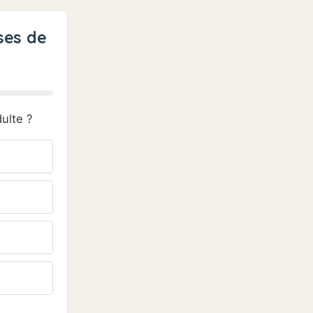
ses de
ulte ?