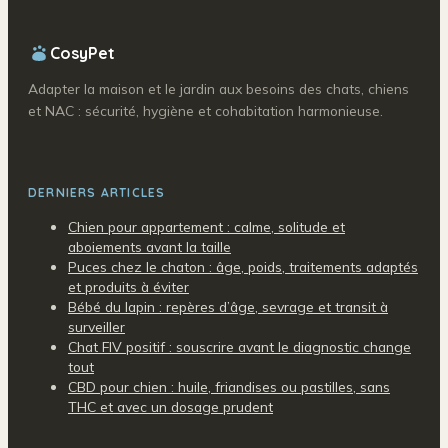
CosyPet
Adapter la maison et le jardin aux besoins des chats, chiens
et NAC : sécurité, hygiène et cohabitation harmonieuse.
DERNIERS ARTICLES
Chien pour appartement : calme, solitude et
aboiements avant la taille
Puces chez le chaton : âge, poids, traitements adaptés
et produits à éviter
Bébé du lapin : repères d’âge, sevrage et transit à
surveiller
Chat FIV positif : souscrire avant le diagnostic change
tout
CBD pour chien : huile, friandises ou pastilles, sans
THC et avec un dosage prudent