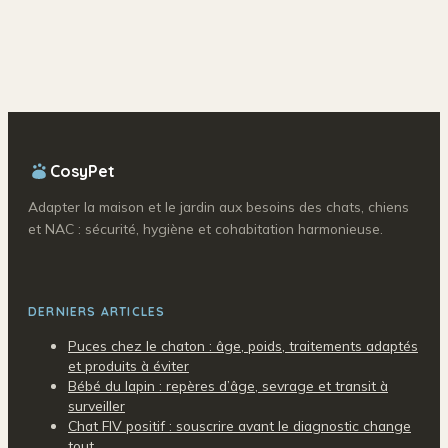
clés et les gestes
secrets pour
pour une reprise
réussir sa
réussie
floraison parfumée
CosyPet
Adapter la maison et le jardin aux besoins des chats, chiens
et NAC : sécurité, hygiène et cohabitation harmonieuse.
DERNIERS ARTICLES
Puces chez le chaton : âge, poids, traitements adaptés
et produits à éviter
Bébé du lapin : repères d’âge, sevrage et transit à
surveiller
Chat FIV positif : souscrire avant le diagnostic change
tout