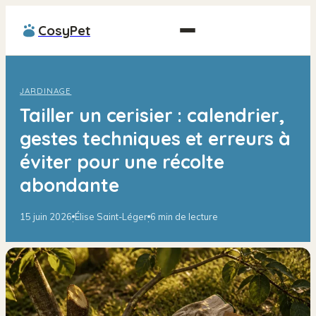
CosyPet
JARDINAGE
Tailler un cerisier : calendrier,
gestes techniques et erreurs à
éviter pour une récolte
abondante
15 juin 2026
Élise Saint-Léger
6 min de lecture
·
·