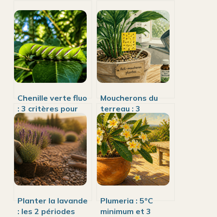
Chenille verte fluo
Moucherons du
: 3 critères pour
terreau : 3
distinguer une
traitements
espèce inoffensive
biologiques pour
d’un danger réel
sauver vos racines
Planter la lavande
Plumeria : 5°C
: les 2 périodes
minimum et 3