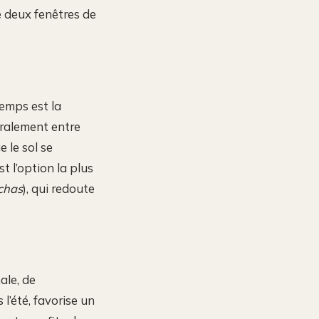
te deux fenêtres de
emps est la
éralement entre
e le sol se
st l’option la plus
chas
), qui redoute
ale, de
l’été, favorise un