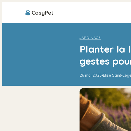
CosyPet
JARDINAGE
Planter la 
gestes pour
26 mai 2026
Élise Saint-Lég
·