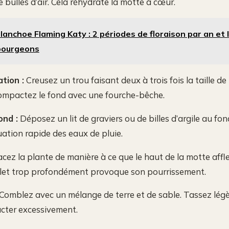
de bulles d’air. Cela réhydrate la motte à cœur.
lanchoe Flaming Katy : 2 périodes de floraison par an et l
bourgeons
tion :
Creusez un trou faisant deux à trois fois la taille de l
ompactez le fond avec une fourche-bêche.
ond :
Déposez un lit de graviers ou de billes d’argile au fo
ation rapide des eaux de pluie.
cez la plante de manière à ce que le haut de la motte affl
collet trop profondément provoque son pourrissement.
Comblez avec un mélange de terre et de sable. Tassez lég
cter excessivement.