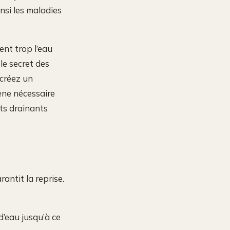
insi les maladies
ient trop l’eau
le secret des
 créez un
gène nécessaire
nts drainants
antit la reprise.
’eau jusqu’à ce