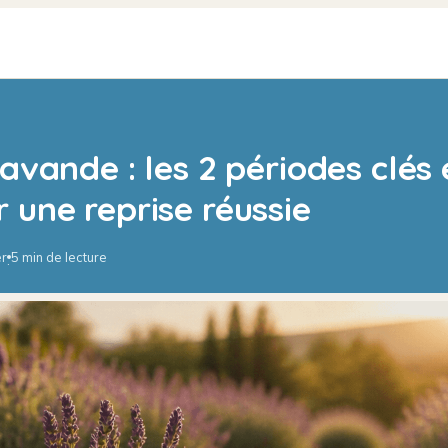
lavande : les 2 périodes clés 
 une reprise réussie
er
5 min de lecture
·