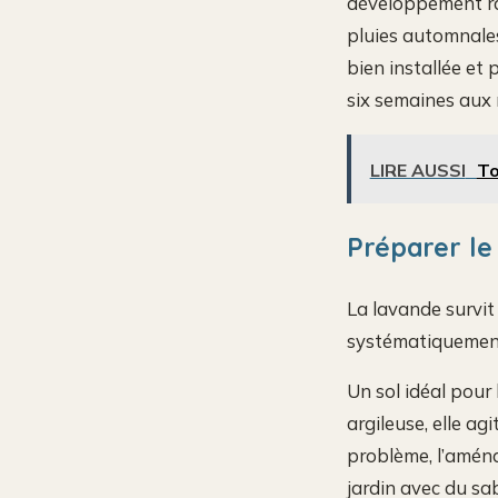
développement rac
pluies automnales
bien installée et 
six semaines aux r
LIRE AUSSI
To
Préparer le 
La lavande survit
systématiquement 
Un sol idéal pour 
argileuse, elle ag
problème, l’aména
jardin avec du sab