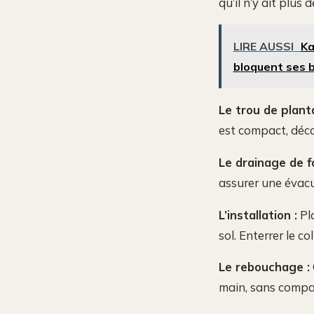
qu’il n’y ait plus 
LIRE AUSSI
Ka
bloquent ses 
Le trou de planta
est compact, déc
Le drainage de f
assurer une évacu
L’installation :
Pla
sol. Enterrer le 
Le rebouchage :
main, sans compa