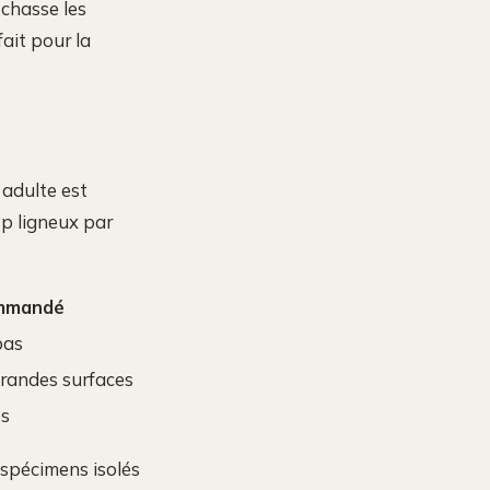
 chasse les
fait pour la
 adulte est
op ligneux par
mmandé
bas
grandes surfaces
es
 spécimens isolés