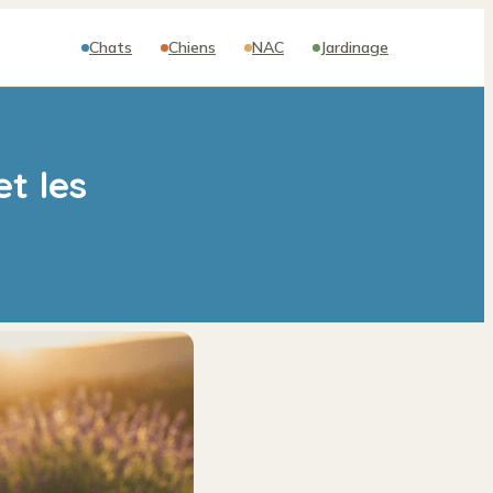
Chats
Chiens
NAC
Jardinage
et les