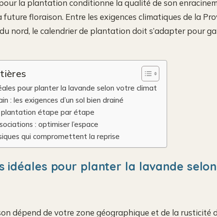
our la plantation conditionne la qualité de son enracine
future floraison. Entre les exigences climatiques de la Pro
 du nord, le calendrier de plantation doit s’adapter pour ga
tières
éales pour planter la lavande selon votre climat
ain : les exigences d’un sol bien drainé
plantation étape par étape
ociations : optimiser l’espace
ssiques qui compromettent la reprise
s idéales pour planter la lavande selon
ison dépend de votre zone géographique et de la rusticité d