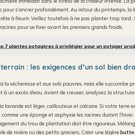
inaire immédiat sans le stress de la chaleur intense. La p
 pour s’ancrer profondément. Au retour du printemps, la 
prête à fleurir. Veillez toutefois à ne pas planter trop tard 
acines pour se fixer avant les premiers grands froids.
p 7 plantes potagères à privilégier pour un potager prod
terrain : les exigences d’un sol bien dr
 à la sécheresse et aux sols pauvres, mais elle succombe p
à un excès d’eau. Avant de creuser, analysez la structure 
la lavande est léger, caillouteux et calcaire. Si votre terre 
it comme une éponge et asphyxie les racines durant l’hiver. 
gement du trou de plantation doit être rigoureux. Mélange
le de rivière ou des petits graviers. Créer une légère
butte