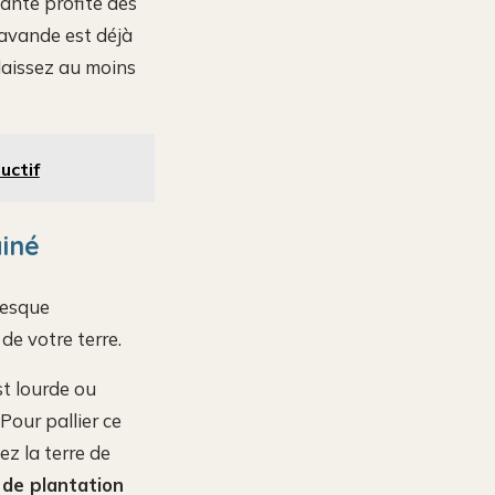
lante profite des
lavande est déjà
: laissez au moins
uctif
ainé
resque
de votre terre.
est lourde ou
Pour pallier ce
z la terre de
 de plantation