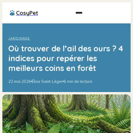
CosyPet
JARDINAGE
Où trouver de l’ail des ours ? 4
indices pour repérer les
meilleurs coins en forêt
22 mai 2026
Élise Saint-Léger
6 min de lecture
·
·