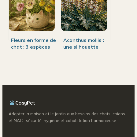
voyez un
complet
Fleurs en forme de
Acanthus mollis :
chat : 3 espèces
une silhouette
insolites et les
sculpturale et une
mécanismes de
rusticité à toute
leur morphologie
épreuve jusqu’à
-17°C
CosyPet
Adapter la maison et le jardin aux besoins des chats, chiens
et NAC : sécurité, hygiène et cohabitation harmonieuse.