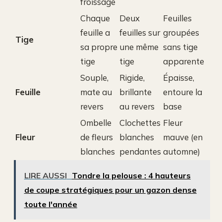
froissage
Chaque
Deux
Feuilles
feuille a
feuilles sur
groupées
Tige
sa propre
une même
sans tige
tige
tige
apparente
Souple,
Rigide,
Épaisse,
Feuille
mate au
brillante
entoure la
revers
au revers
base
Ombelle
Clochettes
Fleur
Fleur
de fleurs
blanches
mauve (en
blanches
pendantes
automne)
LIRE AUSSI
Tondre la pelouse : 4 hauteurs
de coupe stratégiques pour un gazon dense
toute l'année