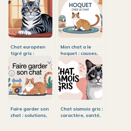
Chat européen
Mon chat a le
tigré gris :
hoquet : causes,
caractère,
risques et gestes
entretien et
à adopter
particularités de
ce félin
Faire garder son
Chat siamois gris :
chat : solutions,
caractère, santé,
tarifs et conseils
prix et conseils
pour choisir
d’éleveur