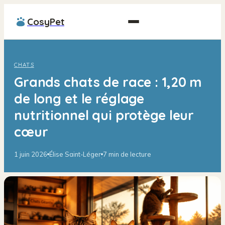
CosyPet
CHATS
Grands chats de race : 1,20 m
de long et le réglage
nutritionnel qui protège leur
cœur
1 juin 2026
Élise Saint-Léger
7 min de lecture
·
·