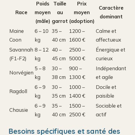
Poids
Taille
Prix
Caractère
Race
moyen
au
moyen
dominant
(mâle)
garrot
(adoption)
Maine
6 – 10
35 –
1200 –
Calme et
Coon
kg
40 cm
1600 €
affectueux
Savannah
8 – 12
40 –
2500 –
Énergique et
(F1-F2)
kg
45 cm
5000 €
curieux
5 – 8
30 –
900 –
Indépendant
Norvégien
kg
38 cm
1300 €
et agile
6 – 9
30 –
1000 –
Docile et
Ragdoll
kg
35 cm
1400 €
paisible
6 – 9
35 –
1500 –
Sociable et
Chausie
kg
40 cm
2500 €
actif
Besoins spécifiques et santé des