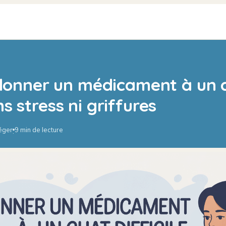
onner un médicament à un 
ns stress ni griffures
Léger
9 min de lecture
·