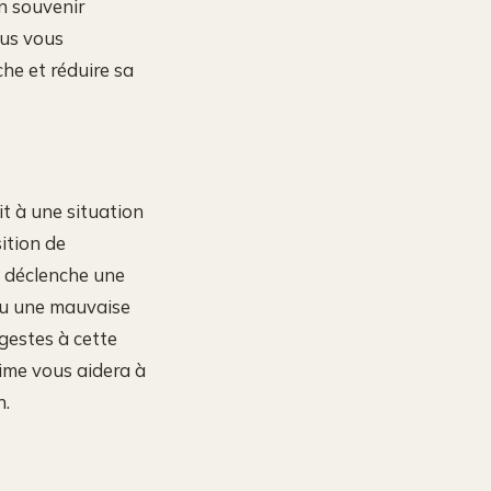
n souvenir
lus vous
he et réduire sa
it à une situation
ition de
p déclenche une
écu une mauvaise
gestes à cette
time vous aidera à
n.