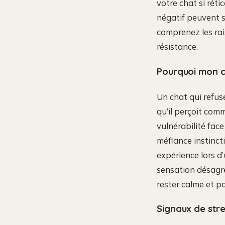
votre chat si rét
négatif peuvent s
comprenez les rai
résistance.
Pourquoi mon cha
Un chat qui refus
qu’il perçoit com
vulnérabilité fac
méfiance instinct
expérience lors d
sensation désagré
rester calme et p
Signaux de str