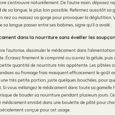
hoire s’entrouvre naturellement. De l’autre main, déposez r
de sa langue, le plus loin possible. Refermez aussitôt sa g
n nez ou massez sa gorge pour provoquer la déglutition. 
e sa langue passer entre ses babines, signe qu’il a avalé.
cament dans la nourriture sans éveiller les soupço
re l’autorise, dissimuler le médicament dans l’alimentation 
te. Écrasez finement le comprimé ou ouvrez la gélule, puis
etite quantité de nourriture très appétente. Les pâtées a
andises au fromage frais masquent efficacement le goût am
r une très petite portion, juste quelques bouchées, pour que
ut. Si vous mélangez le médicament dans toute sa gamelle ha
l risque de bouder sa nourriture pendant plusieurs jours. C
le médicament enrobé dans une boulette de pâté pour cha
spécialement conçue pour cet usage.