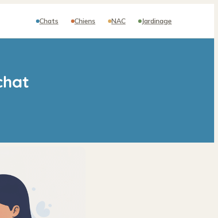
Chats
Chiens
NAC
Jardinage
chat