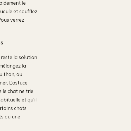
apidement le
ueule et soufflez
Vous verrez
ns
reste la solution
 mélangez la
u thon, au
er. L’astuce
 le chat ne trie
bituelle et qu’il
ertains chats
ts ou une