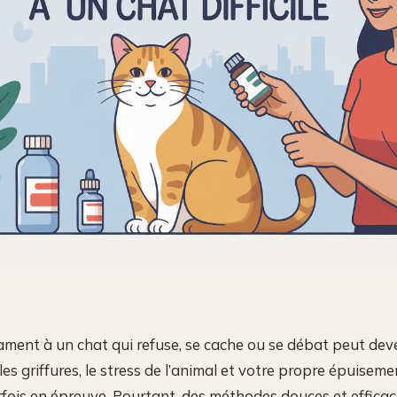
ent à un chat qui refuse, se cache ou se débat peut deve
les griffures, le stress de l’animal et votre propre épuisem
fois en épreuve. Pourtant, des méthodes douces et efficac