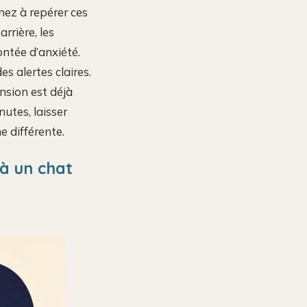
ez à repérer ces
rrière, les
ontée d’anxiété.
s alertes claires.
ension est déjà
utes, laisser
e différente.
à un chat