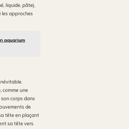
, liquide, pâte),
i les approches
on aquarium
inévitable.
te, comme une
z son corps dans
 mouvements de
sa tête en plaçant
ent sa tête vers