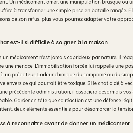
icent. Un médicament amer, une manipulation brusque ou u
uffire à transformer une simple prise en bataille rangée. P
sons de son refus, plus vous pourrez adapter votre approc
t est-il si difficile à soigner à la maison
e un médicament n’est jamais capricieux par nature. Il réag
me une menace. L’immobilisation forcée lui rappelle une pos
e à un prédateur. L’odeur chimique du comprimé ou du siro
ive envers ce qui pourrait être toxique. Si le chat a déjà v
’une précédente administration, il associera désormais vos 
able. Garder en tête que sa réaction est une défense légi
atient, deux éléments essentiels pour désamorcer la tensio
ess à reconnaître avant de donner un médicament