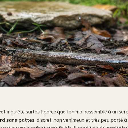
et inquiète surtout parce que l’animal ressemble à un serp
ard sans pattes
, discret, non venimeux et très peu porté à