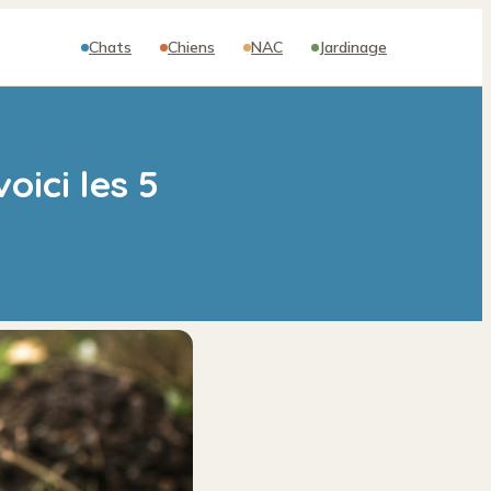
Chats
Chiens
NAC
Jardinage
oici les 5