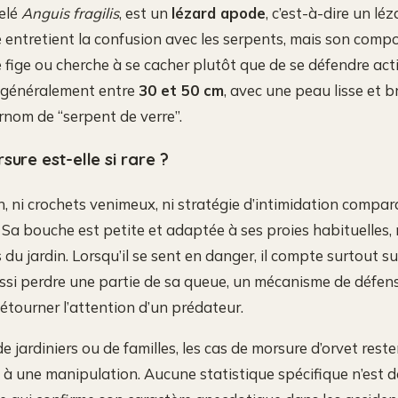
pelé
Anguis fragilis
, est un
lézard apode
, c’est-à-dire un lé
 entretient la confusion avec les serpents, mais son comp
, se fige ou cherche à se cacher plutôt que de se défendre ac
e généralement entre
30 et 50 cm
, avec une peau lisse et br
urnom de “serpent de verre”.
sure est-elle si rare ?
in, ni crochets venimeux, ni stratégie d’intimidation compar
. Sa bouche est petite et adaptée à ses proies habituelle
 du jardin. Lorsqu’il se sent en danger, il compte surtout sur
 aussi perdre une partie de sa queue, un mécanisme de défe
détourner l’attention d’un prédateur.
e jardiniers ou de familles, les cas de morsure d’orvet reste
 à une manipulation. Aucune statistique spécifique n’est 