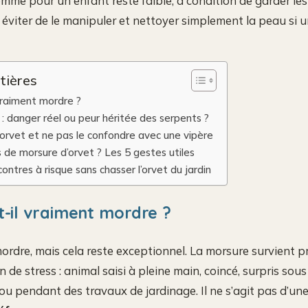
mme pour un enfant reste faible, à condition de garder les 
l, éviter de le manipuler et nettoyer simplement la peau si 
tières
 vraiment mordre ?
 : danger réel ou peur héritée des serpents ?
orvet et ne pas le confondre avec une vipère
s de morsure d’orvet ? Les 5 gestes utiles
contres à risque sans chasser l’orvet du jardin
t-il vraiment mordre ?
 mordre, mais cela reste exceptionnel. La morsure survient 
 de stress : animal saisi à pleine main, coincé, surpris sous
 ou pendant des travaux de jardinage. Il ne s’agit pas d’un