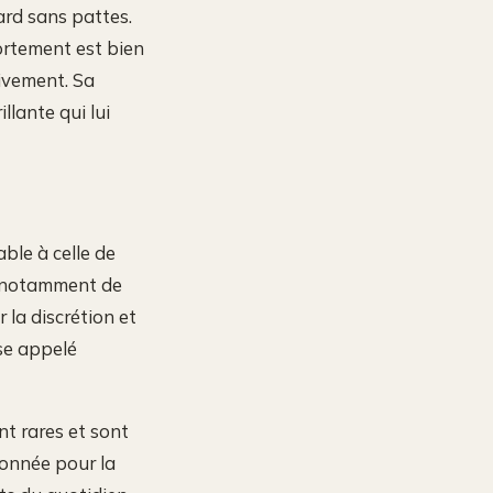
zard sans pattes.
ortement est bien
tivement. Sa
illante qui lui
able à celle de
s, notamment de
 la discrétion et
nse appelé
nt rares et sont
donnée pour la