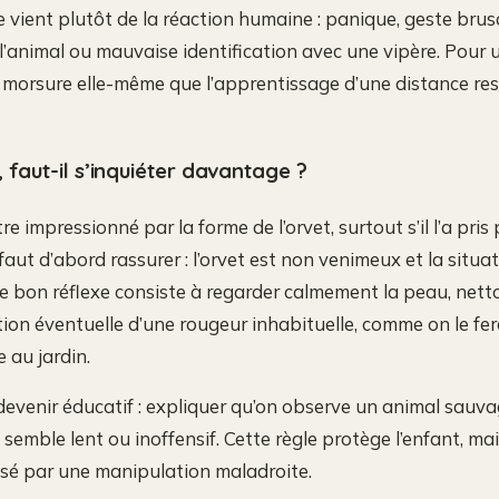
e vient plutôt de la réaction humaine : panique, geste brus
l’animal ou mauvaise identification avec une vipère. Pour u
a morsure elle-même que l’apprentissage d’une distance r
 faut-il s’inquiéter davantage ?
e impressionné par la forme de l’orvet, surtout s’il l’a pris
l faut d’abord rassurer : l’orvet est non venimeux et la situa
e bon réflexe consiste à regarder calmement la peau, netto
ition éventuelle d’une rougeur inhabituelle, comme on le fe
 au jardin.
venir éducatif : expliquer qu’on observe un animal sauva
 semble lent ou inoffensif. Cette règle protège l’enfant, mai
ssé par une manipulation maladroite.