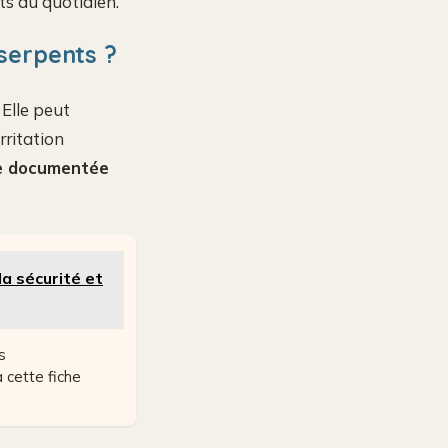
ts du quotidien.
 serpents ?
Elle peut
rritation
le documentée
la sécurité et
s
 cette fiche