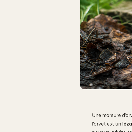
Une morsure d’orv
l’orvet est un
léz