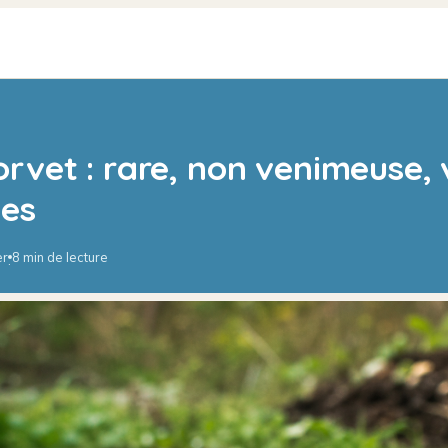
rvet : rare, non venimeuse, v
xes
er
8 min de lecture
·