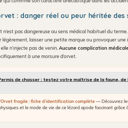
ce qui confirme son caractère anecdotique dans les acciden
rvet : danger réel ou peur héritée des
t n’est pas dangereuse au sens médical habituel du terme. 
r légèrement, laisser une petite marque ou provoquer une i
 elle n’injecte pas de venin.
Aucune complication médica
écifiquement à une morsure d’orvet.
Permis de chasser : testez votre maîtrise de la faune, de 
’Orvet fragile : fiche d’identification complète
— Découvrez le
physiques et le mode de vie de ce lézard apode fascinant grâce à