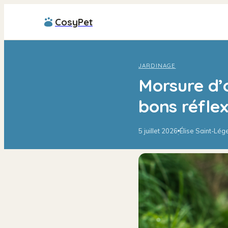
CosyPet
JARDINAGE
Morsure d’o
bons réfle
5 juillet 2026
Élise Saint-Lég
·