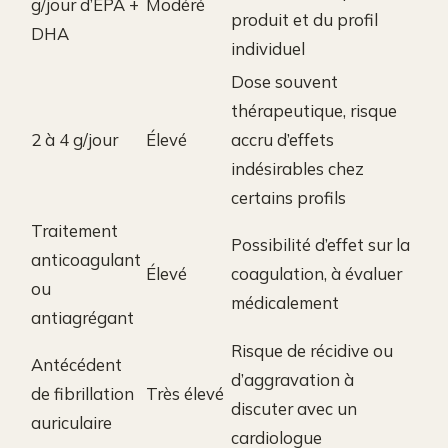
g/jour d’EPA +
Modéré
produit et du profil
DHA
individuel
Dose souvent
thérapeutique, risque
2 à 4 g/jour
Élevé
accru d’effets
indésirables chez
certains profils
Traitement
Possibilité d’effet sur la
anticoagulant
Élevé
coagulation, à évaluer
ou
médicalement
antiagrégant
Risque de récidive ou
Antécédent
d’aggravation à
de fibrillation
Très élevé
discuter avec un
auriculaire
cardiologue