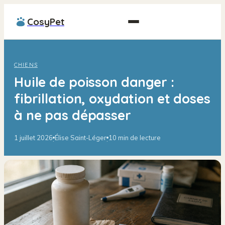
CosyPet
CHIENS
Huile de poisson danger :
fibrillation, oxydation et doses
à ne pas dépasser
1 juillet 2026
Élise Saint-Léger
10 min de lecture
·
·