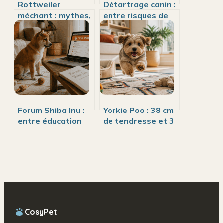
Rottweiler
Détartrage canin :
méchant : mythes,
entre risques de
dangers réels et
l’anesthésie et
comportements à
nécessité
comprendre
médicale
Forum Shiba Inu :
Yorkie Poo : 38 cm
entre éducation
de tendresse et 3
canine et
secrets pour une
spéculation
cohabitation
financière,
réussie
comment éviter
les erreurs
critiques ?
CosyPet