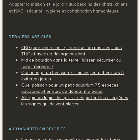
Adapter la maison et le jardin aux besoins des chats, chiens
et NAC : sécurité, hygiène et cohabitation harmonieuse.
DERNIERS ARTICLES
CBD pour chien : huile, friandises ou pastilles, sans
THC et avec un dosage prudent
Nid de bourdon dans la terre : laisser, sécuriser ou
faire intervenir ?
Que mange un hérisson ? Limaces, eau et erreurs à
éviter au jardin
Quel poisson pour un petit aquarium ? 5 espèces
adaptées et erreurs de débutant à éviter
Allergie au lapin : les poils transportent les allergènes,
les signes qui doivent alerter
À CONSULTER EN PRIORITÉ
Fourmis et œufs : reconnaître, comprendre et agir