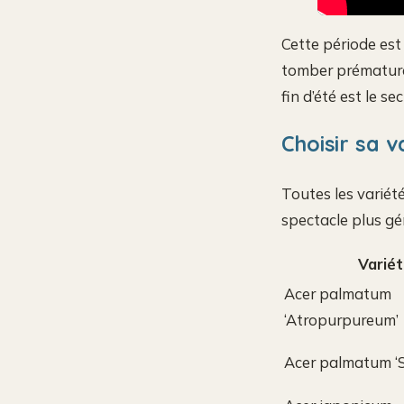
Cette période est u
tomber prématuré
fin d’été est le s
Choisir sa v
Toutes les variété
spectacle plus gé
Varié
Acer palmatum
‘Atropurpureum’
Acer palmatum ‘