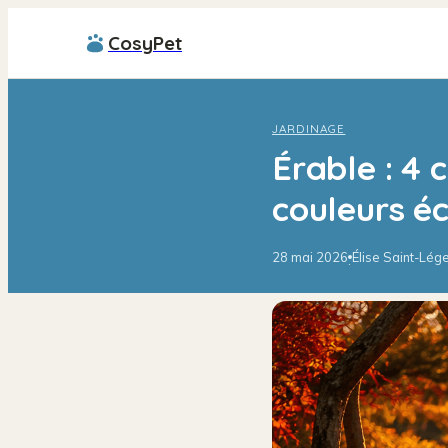
CosyPet
JARDINAGE
Érable : 4 
couleurs é
28 mai 2026
Élise Saint-Lég
·