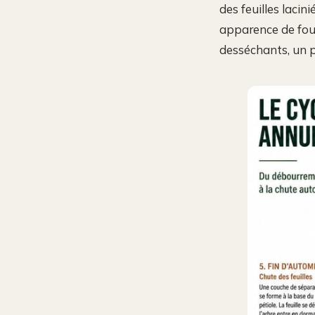
des feuilles laci
apparence de foug
desséchants, un p