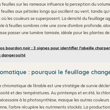
s feuilles sur les rameaux influence la perception du volume
feuilles aux pétioles longs qui oscillent au vent, tandis qu
 où les couleurs se superposent. La densité du feuillage ag
ble à feuilles sombres crée une zone d’ombre profonde, alo
laisse passer une lumière tamisée, idéale pour les plantes de
os bourdon noir : 3 signes pour identifier l'abeille charpe
a dangerosité
omatique : pourquoi le feuillage change-
hromatique de l’érable est une stratégie de survie décle
nosité et des températures. Au printemps et en été, la chlo
nécessaire à la photosynthèse, masque les autres couleur
tomne, l’arbre récupère les nutriments stockés. La productio