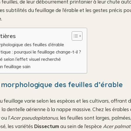
feuilles, de leur débourrement printanier à leur chute autom
les subtilités du feuillage de l’érable et les gestes précis p
.
tières
phologique des feuilles d’érable
ique : pourquoi le feuillage change-t-il ?
té selon l’effet visuel recherché
n feuillage sain
é morphologique des feuilles d’érable
feuillage varie selon les espèces et les cultivars, offrant 
de la dentelle aérienne à la nappe massive. Chez les érable
ou l’
Acer pseudoplatanus
, les feuilles sont larges, palmée
sé, les variétés
Dissectum
au sein de l’espèce
Acer palma