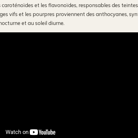
es caroténoïdes et les flavonoïdes, responsables des teintes
ges vifs et les pourpres proviennent des anthocyanes, syn
nocturne et au soleil diurne.