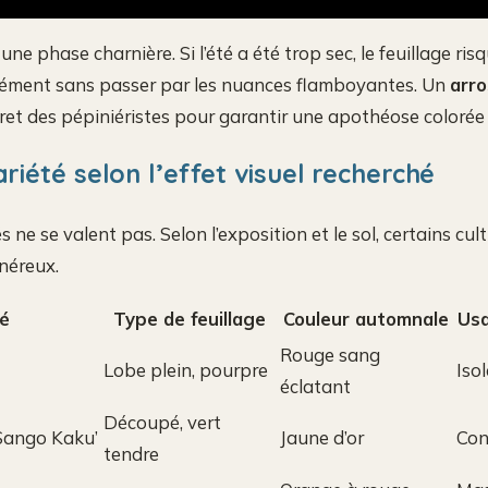
ne phase charnière. Si l’été a été trop sec, le feuillage risq
ment sans passer par les nuances flamboyantes. Un
arro
ecret des pépiniéristes pour garantir une apothéose colorée
ariété selon l’effet visuel recherché
s ne se valent pas. Selon l’exposition et le sol, certains cul
néreux.
té
Type de feuillage
Couleur automnale
Us
Rouge sang
Lobe plein, pourpre
Iso
éclatant
Découpé, vert
Sango Kaku’
Jaune d’or
Con
tendre