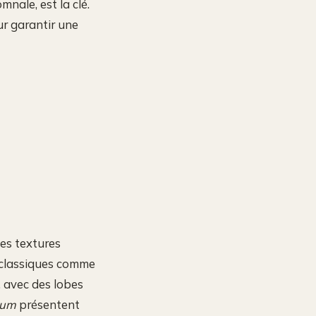
nale, est la clé.
our garantir une
des textures
s classiques comme
s, avec des lobes
tum
présentent