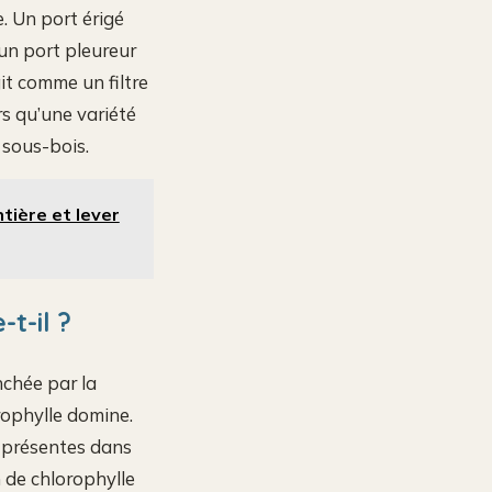
. Un port érigé
’un port pleureur
it comme un filtre
rs qu’une variété
 sous-bois.
ntière et lever
t-il ?
nchée par la
rophylle domine.
s présentes dans
n de chlorophylle