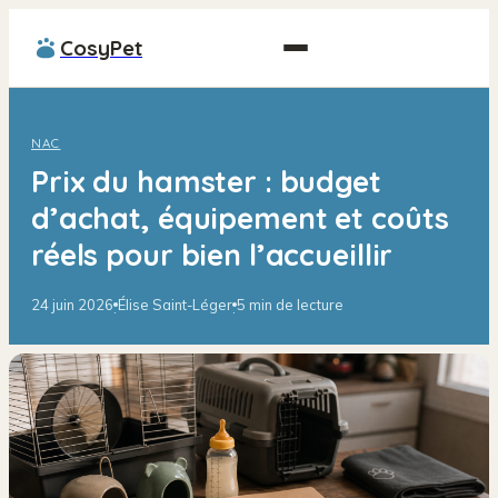
CosyPet
NAC
Prix du hamster : budget
d’achat, équipement et coûts
réels pour bien l’accueillir
24 juin 2026
Élise Saint-Léger
5 min de lecture
·
·