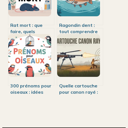
Rat mort : que
Ragondin dent :
faire, quels
tout comprendre
risques, comment
sur ses incisives
réagir
orange et leurs
sereinement
risques
300 prénoms pour
Quelle cartouche
oiseaux : idées
pour canon rayé :
originales et
34g, bourre à jupe
signification
et erreurs de
dispersion à éviter