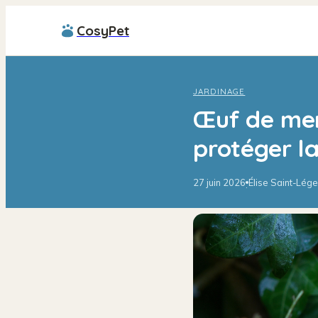
CosyPet
JARDINAGE
Œuf de merl
protéger la
27 juin 2026
Élise Saint-Lége
·