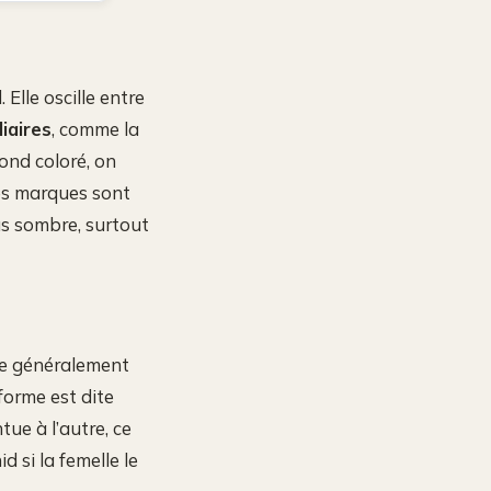
Elle oscille entre
iaires
, comme la
fond coloré, on
es marques sont
us sombre, surtout
ure généralement
forme est dite
tue à l’autre, ce
d si la femelle le