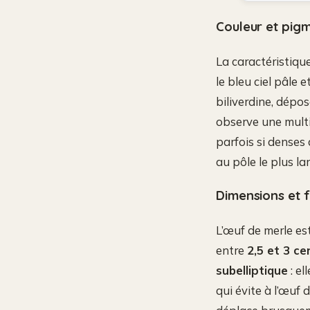
Couleur et pigm
La caractéristique
le bleu ciel pâle 
biliverdine, dépos
observe une multi
parfois si denses
au pôle le plus la
Dimensions et f
L’œuf de merle es
entre
2,5 et 3 c
subelliptique
: el
qui évite à l’œuf 