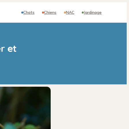
Chats
Chiens
NAC
Jardinage
r et