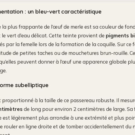
entation : un bleu-vert caractéristique
 la plus frappante de l’œuf de merle est sa couleur de fond. 
et le vert d’eau délicat. Cette teinte provient de
pigments bil
és par la femelle lors de la formation de la coquille. Sur ce 
tude de petites taches ou de mouchetures brun-rouille. C
 qu’elles peuvent donner à l’œuf une apparence globale pl
rge.
orme subelliptique
t proportionné à la taille de ce passereau robuste. Il mes
entimètres
de long pour environ 2 centimètres de large. Sa 
le est légèrement plus arrondie à une extrémité et plus poin
de rouler en ligne droite et de tomber accidentellement du ni