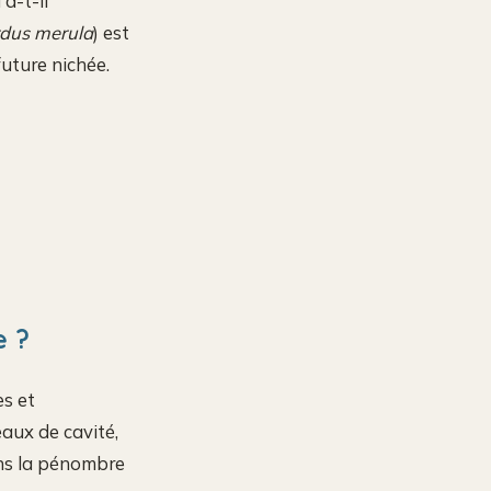
 a-t-il
dus merula
) est
uture nichée.
e ?
es et
aux de cavité,
ans la pénombre