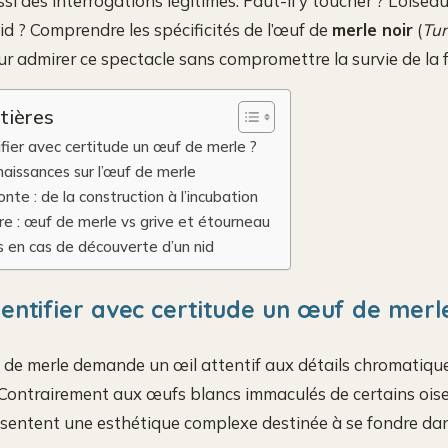
ssi des interrogations légitimes. Faut-il y toucher ? L’oiseau
 ? Comprendre les spécificités de l’œuf de
merle noir
(
Tur
r admirer ce spectacle sans compromettre la survie de la f
tières
ier avec certitude un œuf de merle ?
aissances sur l’œuf de merle
onte : de la construction à l’incubation
e : œuf de merle vs grive et étourneau
 en cas de découverte d’un nid
ntifier avec certitude un œuf de merl
 de merle demande un œil attentif aux détails chromatiqu
Contrairement aux œufs blancs immaculés de certains oise
ésentent une esthétique complexe destinée à se fondre d