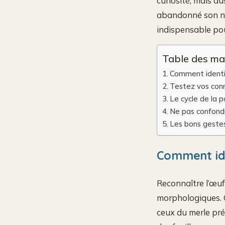
curiosité, mais au
abandonné son nid
indispensable pou
Table des ma
Comment identif
Testez vos conn
Le cycle de la p
Ne pas confondr
Les bons gestes
Comment ide
Reconnaître l’œuf
morphologiques. 
ceux du merle pr