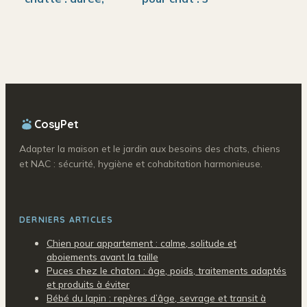
signes cliniques et
niveaux de
quand consulter
filtration pour
prévenir les
maladies rénales
CosyPet
Adapter la maison et le jardin aux besoins des chats, chiens
et NAC : sécurité, hygiène et cohabitation harmonieuse.
DERNIERS ARTICLES
Chien pour appartement : calme, solitude et
aboiements avant la taille
Puces chez le chaton : âge, poids, traitements adaptés
et produits à éviter
Bébé du lapin : repères d’âge, sevrage et transit à