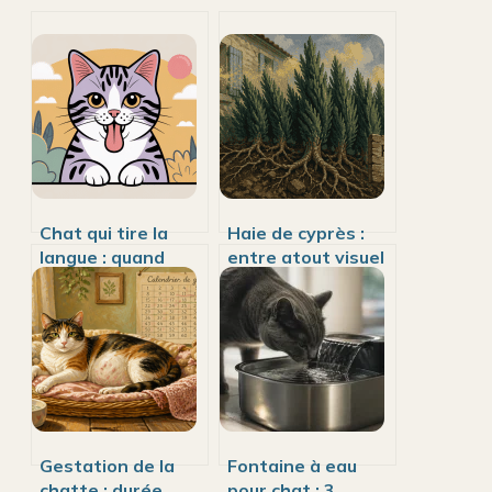
Chat qui tire la
Haie de cyprès :
langue : quand
entre atout visuel
s’inquiéter et que
et risques
faire vraiment
structurels pour
votre maison
Gestation de la
Fontaine à eau
chatte : durée,
pour chat : 3