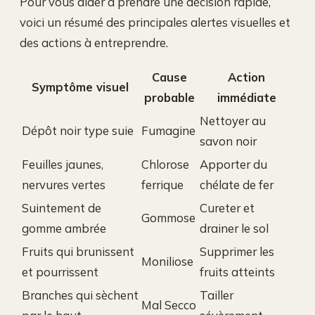
Pour vous aider à prendre une décision rapide,
voici un résumé des principales alertes visuelles et
des actions à entreprendre.
Cause
Action
Symptôme visuel
probable
immédiate
Nettoyer au
Dépôt noir type suie
Fumagine
savon noir
Feuilles jaunes,
Chlorose
Apporter du
nervures vertes
ferrique
chélate de fer
Suintement de
Cureter et
Gommose
gomme ambrée
drainer le sol
Fruits qui brunissent
Supprimer les
Moniliose
et pourrissent
fruits atteints
Branches qui sèchent
Tailler
Mal Secco