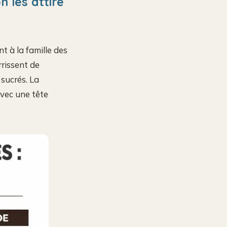
n les attire
t à la famille des
rrissent de
sucrés. La
 avec une tête