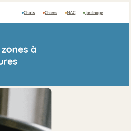
Chats
Chiens
NAC
Jardinage
 zones à
ures