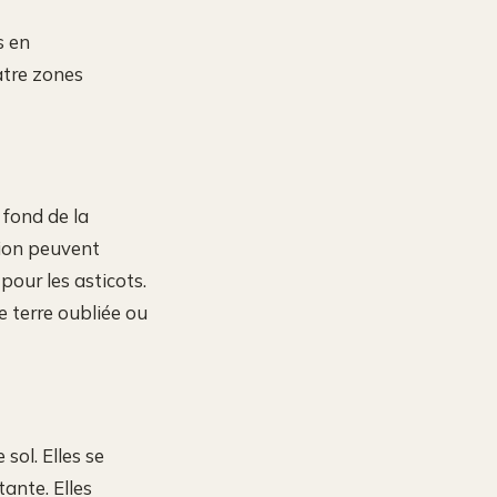
s en
atre zones
e fond de la
tion peuvent
pour les asticots.
e terre oubliée ou
 sol. Elles se
ante. Elles