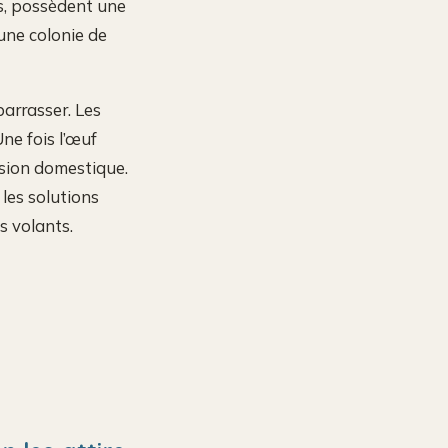
es, possèdent une
une colonie de
barrasser. Les
ne fois l’œuf
asion domestique.
 les solutions
s volants.