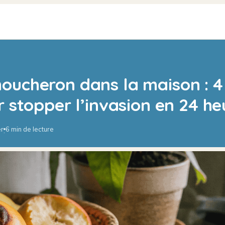
oucheron dans la maison : 4
r stopper l’invasion en 24 he
er
6 min de lecture
·