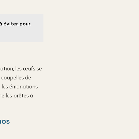
à éviter pour
ation, les œufs se
 coupelles de
t les émanations
melles prêtes à
nos