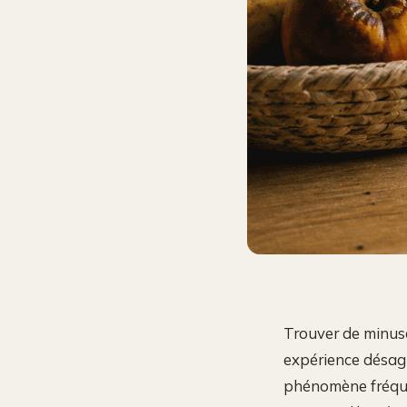
Trouver de minusc
expérience désagr
phénomène fréquen