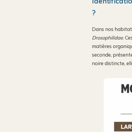
Identificati
?
Dans nos habitati
Drosophilidae
. Ce
matières organiqu
seconde, présente 
noire distincte, e