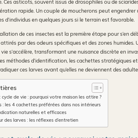
 Ces asticots, souvent issus de drosophiles ou de sciarid
fération rapide. Un couple de moucherons peut engendrer 
s d’individus en quelques jours si le terrain est favorable.
allation de ces insectes est la première étape pour s’en dé
ttirés par des odeurs spécifiques et des zones humides. U
e vie s’accélère, transformant une nuisance discrète en inv
les méthodes d’identification, les cachettes stratégiques et
radiquer ces larves avant qu’elles ne deviennent des adulte
tières
t cycle de vie : pourquoi votre maison les attire ?
ds : les 4 cachettes préférées dans nos intérieurs
dication naturelles et efficaces
ur des larves : les réflexes d’entretien