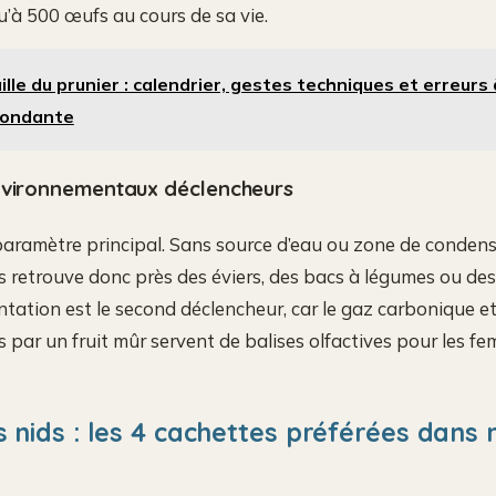
’à 500 œufs au cours de sa vie.
ille du prunier : calendrier, gestes techniques et erreurs 
bondante
nvironnementaux déclencheurs
 paramètre principal. Sans source d’eau ou zone de condens
s retrouve donc près des éviers, des bacs à légumes ou des
ntation est le second déclencheur, car le gaz carbonique e
 par un fruit mûr servent de balises olfactives pour les fe
s nids : les 4 cachettes préférées dans 