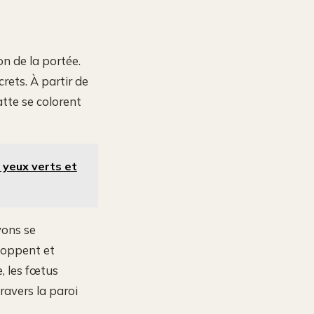
on de la portée.
rets. À partir de
atte se colorent
 yeux verts et
yons se
eloppent et
, les fœtus
ravers la paroi