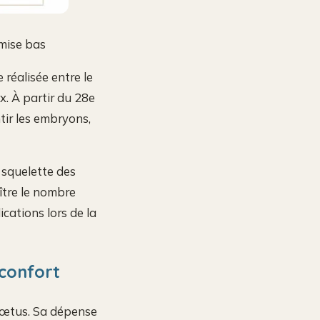
 mise bas
e réalisée entre le
x. À partir du 28e
tir les embryons,
e squelette des
ître le nombre
ications lors de la
 confort
 fœtus. Sa dépense