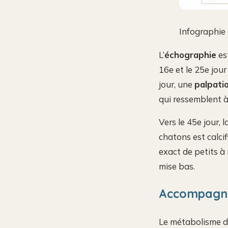
Infographie 
L’
échographie
est
16e et le 25e jour
jour, une
palpati
qui ressemblent à 
Vers le 45e jour, l
chatons est calci
exact de petits à 
mise bas.
Accompagner
Le métabolisme de