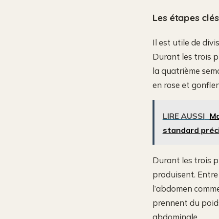
Les étapes clés
Il est utile de di
Durant les trois 
la quatrième sema
en rose et gonfle
LIRE AUSSI
Ma
standard préc
Durant les trois 
produisent. Entre
l’abdomen commenc
prennent du poids
abdominale.