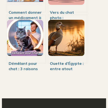
Comment donner
Vers du chat
un médicament à
photo :
un chat difficile
reconnaître les
sans stress ni
parasites et
griffures
réagir vite
Démêlant pour
Ouette d’Égypte :
chat : 3 raisons
entre atout
d’adopter ce soin
ornemental et
pour éviter les
menace pour la
bourres
biodiversité locale
douloureuses