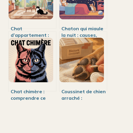
Chat
Chaton qui miaule
d’appartement :
la nuit : causes,
besoins, bien-être
solutions et bons
et erreurs à éviter
réflexes
Chat chimère :
Coussinet de chien
comprendre ce
arraché :
phénomène félin
cicatrisation,
fascinant sans
délais de repousse
danger pour
et soins
l’animal
indispensables