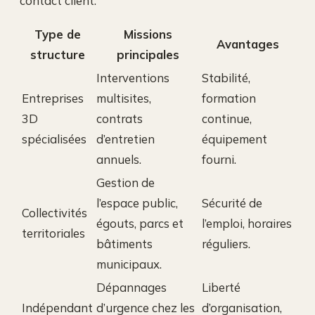
contact client.
Type de
Missions
Avantages
structure
principales
Interventions
Stabilité,
Entreprises
multisites,
formation
3D
contrats
continue,
spécialisées
d’entretien
équipement
annuels.
fourni.
Gestion de
l’espace public,
Sécurité de
Collectivités
égouts, parcs et
l’emploi, horaires
territoriales
bâtiments
réguliers.
municipaux.
Dépannages
Liberté
Indépendant
d’urgence chez les
d’organisation,