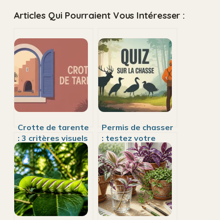
Articles Qui Pourraient Vous Intéresser :
Crotte de tarente
Permis de chasser
: 3 critères visuels
: testez votre
pour l’identifier et
maîtrise de la
nettoyer vos
faune, de la
surfaces sans
sécurité et de la
risque
loi