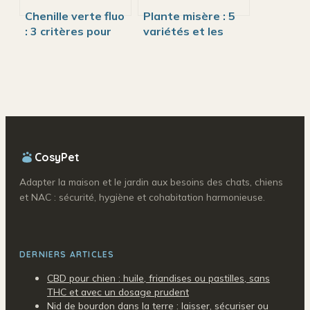
Chenille verte fluo
Plante misère : 5
: 3 critères pour
variétés et les
distinguer une
secrets pour
espèce inoffensive
réussir sa culture
d’un danger réel
en intérieur
CosyPet
Adapter la maison et le jardin aux besoins des chats, chiens
et NAC : sécurité, hygiène et cohabitation harmonieuse.
DERNIERS ARTICLES
CBD pour chien : huile, friandises ou pastilles, sans
THC et avec un dosage prudent
Nid de bourdon dans la terre : laisser, sécuriser ou