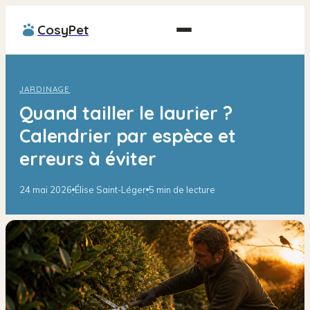
CosyPet
JARDINAGE
Quand tailler le laurier ?
Calendrier par espèce et
erreurs à éviter
24 mai 2026
Élise Saint-Léger
5 min de lecture
·
·