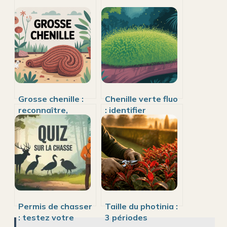
Grosse chenille :
Chenille verte fluo
reconnaître,
: identifier
identifier et gérer
l’insecte et savoir
ces larves
quoi faire
imposantes
Permis de chasser
Taille du photinia :
: testez votre
3 périodes