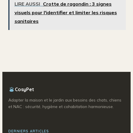
maîtrise de la
stratégiques pour
LIRE AUSSI
Crotte de ragondin : 3 signes
faune, de la
un feuillage rouge
visuels pour l'identifier et limiter les risques
sécurité et de la
flamboyant
loi
sanitaires
CosyPet
Adapter la maison et le jardin aux besoins des chats, chiens
et NAC : sécurité, hygiène et cohabitation harmonieuse.
DERNIERS ARTICLES