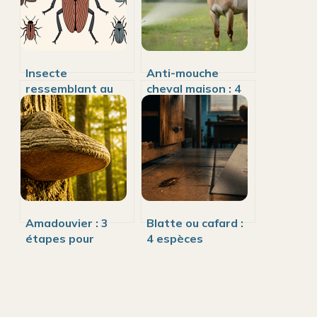
Insecte
Anti-mouche
ressemblant au
cheval maison : 4
cafard : comment
ingrédients
l’identifier et s’en
naturels pour
débarrasser
protéger votre
équidé sans
produits chimiques
Amadouvier : 3
Blatte ou cafard :
étapes pour
4 espèces
transformer ce
courantes et
champignon en
comment les
allume-feu
identifier
ancestral