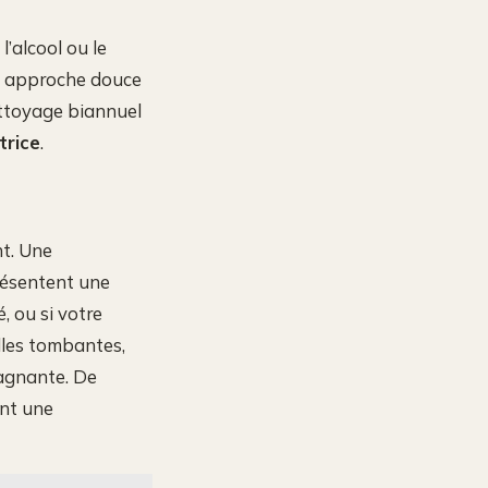
l’alcool ou le
Une approche douce
ettoyage biannuel
trice
.
nt. Une
présentent une
, ou si votre
lles tombantes,
tagnante. De
ent une