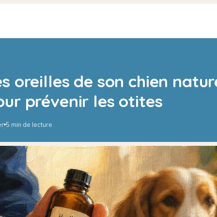
s oreilles de son chien natur
ur prévenir les otites
er
5 min de lecture
·