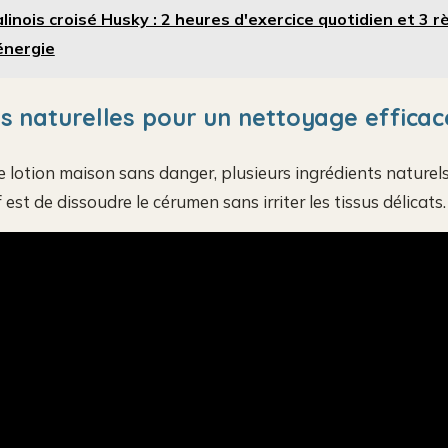
linois croisé Husky : 2 heures d'exercice quotidien et 3 r
énergie
ns naturelles pour un nettoyage efficac
 lotion maison sans danger, plusieurs ingrédients naturels 
f est de dissoudre le cérumen sans irriter les tissus délicats.