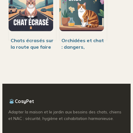
Chats écrasés sur
Orchidées et chat
la route que faire
: dangers,
et comment réagir
précautions et
avec
solutions simples
responsabilité
à adopter
CosyPet
Adapter la maison et le jardin aux besoins des chats, chiens
et NAC : sécurité, hygiène et cohabitation harmonieuse.