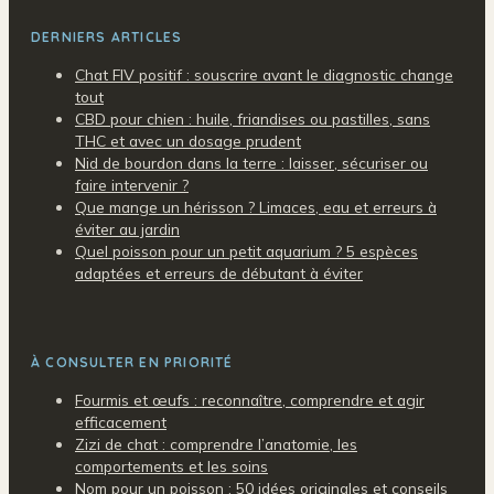
DERNIERS ARTICLES
Chat FIV positif : souscrire avant le diagnostic change
tout
CBD pour chien : huile, friandises ou pastilles, sans
THC et avec un dosage prudent
Nid de bourdon dans la terre : laisser, sécuriser ou
faire intervenir ?
Que mange un hérisson ? Limaces, eau et erreurs à
éviter au jardin
Quel poisson pour un petit aquarium ? 5 espèces
adaptées et erreurs de débutant à éviter
À CONSULTER EN PRIORITÉ
Fourmis et œufs : reconnaître, comprendre et agir
efficacement
Zizi de chat : comprendre l’anatomie, les
comportements et les soins
Nom pour un poisson : 50 idées originales et conseils