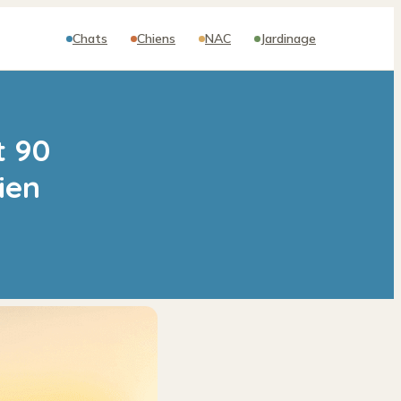
Chats
Chiens
NAC
Jardinage
t 90
ien