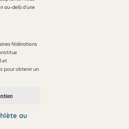
en au-delà d’une
taines fédérations
onstitue
l et
es pour obtenir un
ention
hlète au