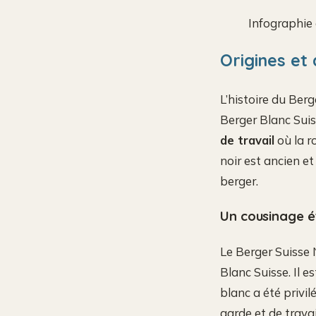
Infographie 
Origines et 
L’histoire du Berg
Berger Blanc Suis
de travail
où la r
noir est ancien e
berger.
Un cousinage ét
Le Berger Suisse 
Blanc Suisse. Il e
blanc a été privi
garde et de travai