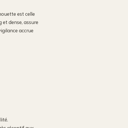
houette est celle
g et dense, assure
igilance accrue
ité.
rès réceptif aux