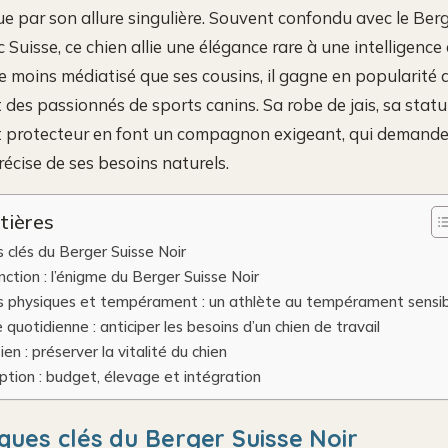
gue par son allure singulière. Souvent confondu avec le Ber
 Suisse, ce chien allie une élégance rare à une intelligence 
 moins médiatisé que ses cousins, il gagne en popularité 
t des passionnés de sports canins. Sa robe de jais, sa statu
protecteur en font un compagnon exigeant, qui demand
cise de ses besoins naturels.
tières
s clés du Berger Suisse Noir
inction : l’énigme du Berger Suisse Noir
es physiques et tempérament : un athlète au tempérament sensi
 quotidienne : anticiper les besoins d’un chien de travail
en : préserver la vitalité du chien
ption : budget, élevage et intégration
iques clés du Berger Suisse Noir