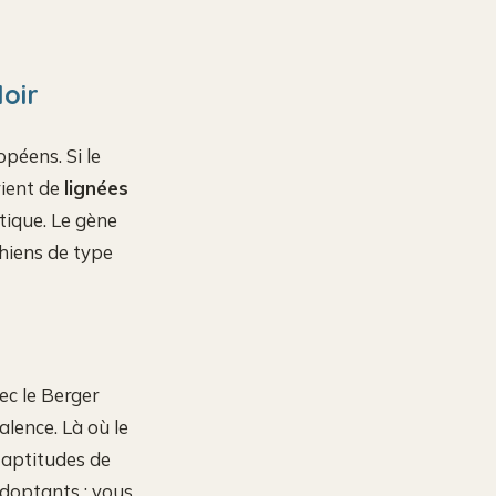
Noir
opéens. Si le
vient de
lignées
tique. Le gène
hiens de type
ec le Berger
alence. Là où le
s aptitudes de
 adoptants : vous