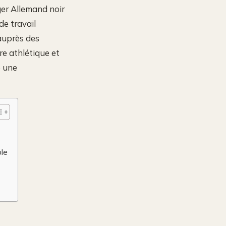
ger Allemand noir
de travail
auprès des
re athlétique et
e une
ble