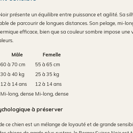
oir présente un équilibre entre puissance et agilité. Sa sil
able de parcourir de longues distances. Son pelage, mi-lon
ermique efficace, bien que sa couleur sombre impose une v
aleurs.
Mâle
Femelle
60 à 70 cm
55 à 65 cm
30 à 40 kg
25 à 35 kg
12 à 14 ans
12 à 14 ans
Mi-long, dense
Mi-long, dense
sychologique à préserver
 ce chien est un mélange de loyauté et de grande sensibil
s chiens de garde plus rustres, le Berger Suisse Noir est t