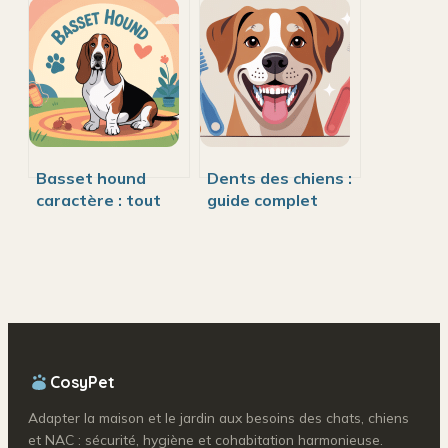
comprendre les
prévoir vraiment
tarifs et bien
pour ces races
préparer le
uniques
voyage
Basset hound
Dents des chiens :
caractère : tout
guide complet
comprendre avant
pour mieux
d’adopter ce chien
comprendre et
attachant
protéger leur
santé
CosyPet
Adapter la maison et le jardin aux besoins des chats, chiens
et NAC : sécurité, hygiène et cohabitation harmonieuse.