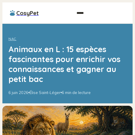
CosyPet
NAC
Animaux en L : 15 espèces
fascinantes pour enrichir vos
connaissances et gagner au
petit bac
6 juin 2026
Élise Saint-Léger
6 min de lecture
·
·