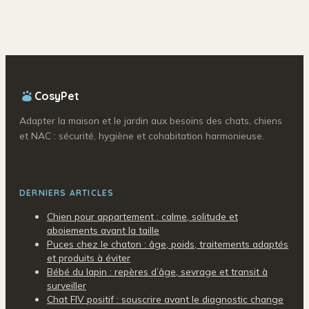
poisson rouge
insectes
CosyPet
Adapter la maison et le jardin aux besoins des chats, chiens
et NAC : sécurité, hygiène et cohabitation harmonieuse.
DERNIERS ARTICLES
Chien pour appartement : calme, solitude et
aboiements avant la taille
Puces chez le chaton : âge, poids, traitements adaptés
et produits à éviter
Bébé du lapin : repères d’âge, sevrage et transit à
surveiller
Chat FIV positif : souscrire avant le diagnostic change