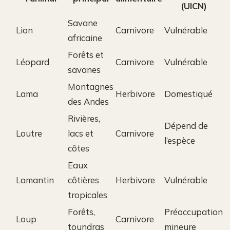
(UICN)
Savane
Lion
Carnivore
Vulnérable
africaine
Forêts et
Léopard
Carnivore
Vulnérable
savanes
Montagnes
Lama
Herbivore
Domestiqué
des Andes
Rivières,
Dépend de
Loutre
lacs et
Carnivore
l’espèce
côtes
Eaux
Lamantin
côtières
Herbivore
Vulnérable
tropicales
Forêts,
Préoccupation
Loup
Carnivore
toundras
mineure