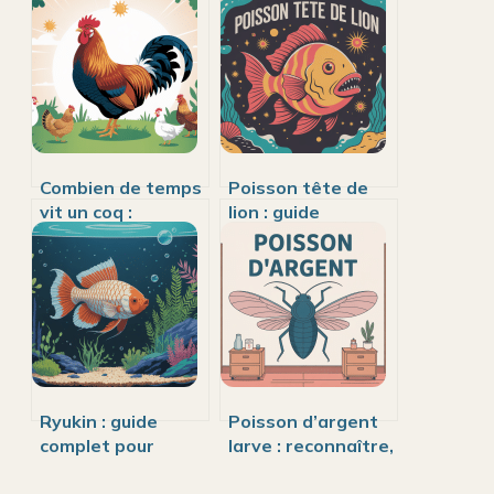
Combien de temps
Poisson tête de
vit un coq :
lion : guide
espérance de vie,
complet sur ce
facteurs et
poisson venimeux
repères clés
et invasif
Ryukin : guide
Poisson d’argent
complet pour
larve : reconnaître,
choisir, élever et
comprendre et
maintenir ce
éliminer ces